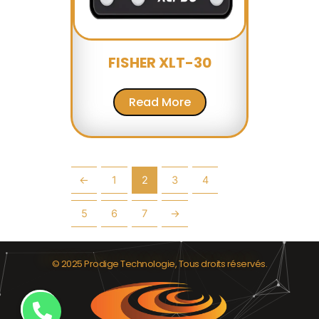
FISHER XLT-30
Read More
←
1
2
3
4
5
6
7
→
© 2025 Prodige Technologie, Tous droits réservés.