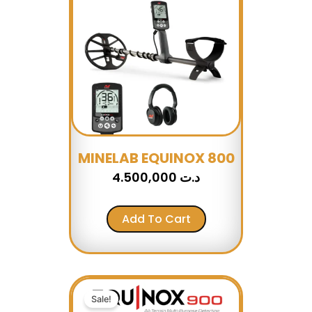
MINELAB EQUINOX 800
4.500,000
د.ت
Add To Cart
Original
Current
price
price
Sale!