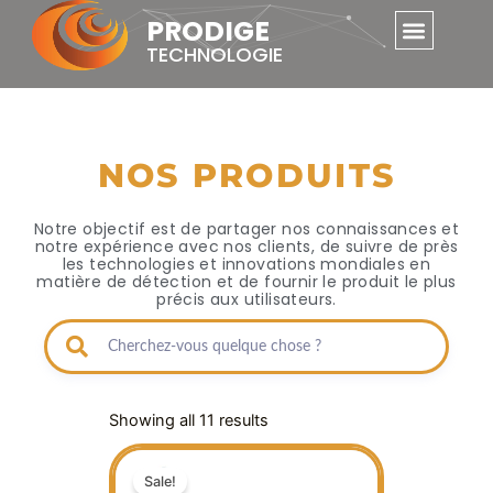
Skip
PRODIGE
to
TECHNOLOGIE
content
NOS PRODUITS
Notre objectif est de partager nos connaissances et
notre expérience avec nos clients, de suivre de près
les technologies et innovations mondiales en
matière de détection et de fournir le produit le plus
précis aux utilisateurs.
Sorted
by
Showing all 11 results
price:
low
Current
Original
to
high
price
price
Sale!