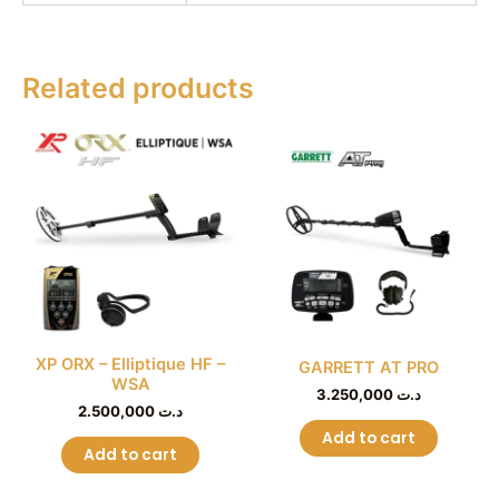
Related products
XP ORX – Elliptique HF –
GARRETT AT PRO
WSA
3.250,000
د.ت
2.500,000
د.ت
Add to cart
Add to cart