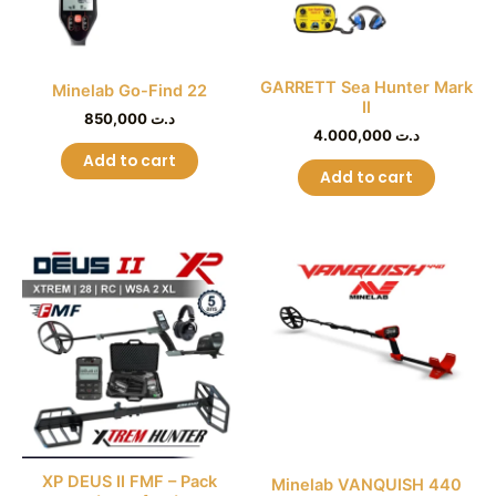
GARRETT Sea Hunter Mark
Minelab Go-Find 22
II
850,000
د.ت
4.000,000
د.ت
Add to cart
Add to cart
XP DEUS II FMF – Pack
Minelab VANQUISH 440