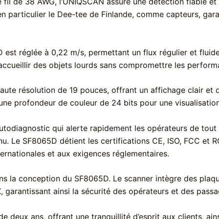
 fil de 38 AWG, l’UNIQSCAN assure une détection fiable et p
n particulier le Dee-tee de Finlande, comme capteurs, gara
t réglée à 0,22 m/s, permettant un flux régulier et fluide
ccueillir des objets lourds sans compromettre les perform
e résolution de 19 pouces, offrant un affichage clair et d
une profondeur de couleur de 24 bits pour une visualisation
odiagnostic qui alerte rapidement les opérateurs de tout 
u. Le SF8065D détient les certifications CE, ISO, FCC et R
ternationales et aux exigences réglementaires.
s dans la conception du SF8065D. Le scanner intègre des pl
 garantissant ainsi la sécurité des opérateurs et des pass
deux ans, offrant une tranquillité d’esprit aux clients, ai