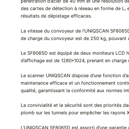
pénétration d’acier de 40 mm et une résolution de
des cartes de détection à réseau en forme de L, e
résultats de dépistage efficaces.
La vitesse du convoyeur de l’UNIQSCAN SF8065D es
de charge du convoyeur est de 250 kg, pouvant a
Le SF8065D est équipé de deux moniteurs LCD haut
d’affichage est de 1280*1024, prenant en charge 
Le scanner UNIQSCAN dispose d’une fonction d’aut
maintenance efficace et un fonctionnement contin
qualité, garantissant la conformité aux normes in
La convivialité et la sécurité sont des priorité
plomb sur les tunnels pour empêcher les rayons X,
L’UNIQSCAN SF8065D est assorti d’une garantie de 