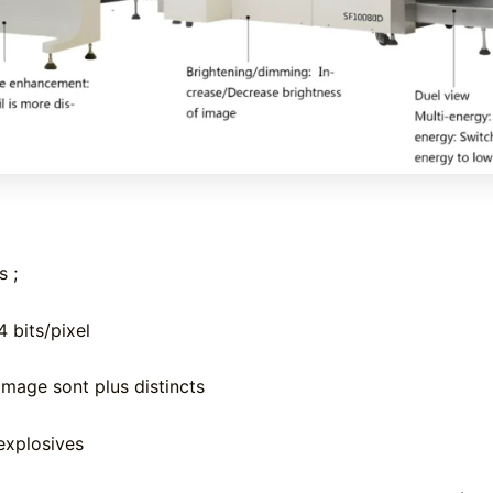
 ;
 bits/pixel
’image sont plus distincts
explosives